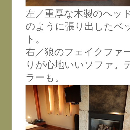
左／重厚な木製のヘッ
のように張り出したベ
ト。
右／狼のフェイクファ
りが心地いいソファ。
ラーも。