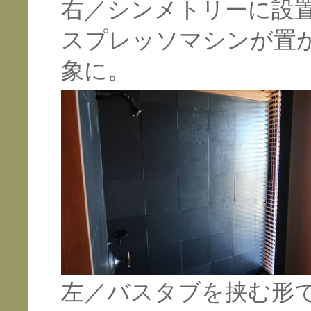
右／シンメトリーに設
スプレッソマシンが置
象に。
左／バスタブを挟む形