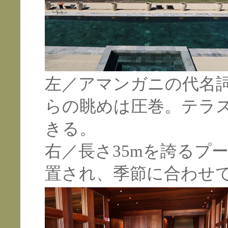
左／アマンガニの代名
らの眺めは圧巻。テラ
きる。
右／長さ35mを誇るプ
置され、季節に合わせ