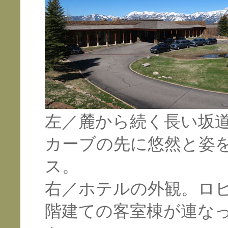
左／麓から続く長い坂
カーブの先に悠然と姿
ス。
右／ホテルの外観。ロ
階建ての客室棟が連な