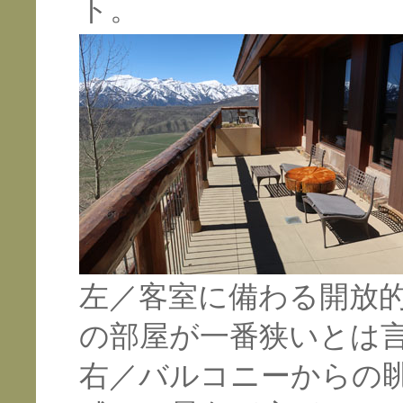
ト。
左／客室に備わる開放
の部屋が一番狭いとは
右／バルコニーからの