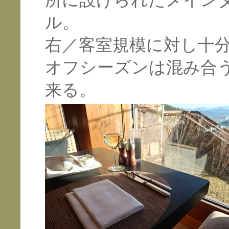
所に設けられたメイン
ル。
右／客室規模に対し十
オフシーズンは混み合
来る。