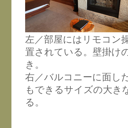
左／部屋にはリモコン
置されている。壁掛けの
き。
右／バルコニーに面し
もできるサイズの大き
る。