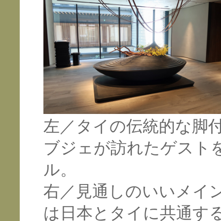
左／タイの伝統的な脚
ブジェが訪れたゲスト
ル。
右／見通しのいいメイ
は日本とタイに共通す