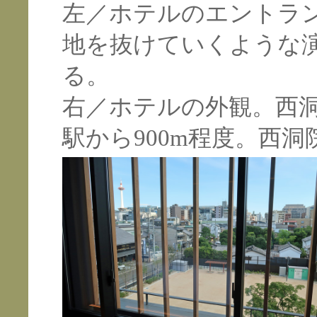
左／ホテルのエントラ
地を抜けていくような
る。
右／ホテルの外観。西
駅から900m程度。西