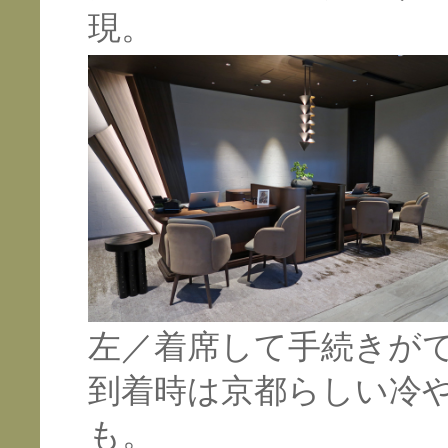
現。
左／着席して手続きが
到着時は京都らしい冷
も。