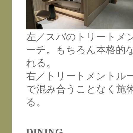
左／スパのトリートメ
ーチ。もちろん本格的
れる。
右／トリートメントル
で混み合うことなく施
る。
DINING