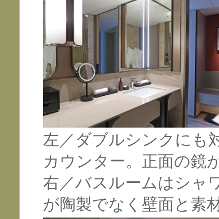
左／ダブルシンクにも
カウンター。正面の鏡
右／バスルームはシャ
が陶製でなく壁面と素