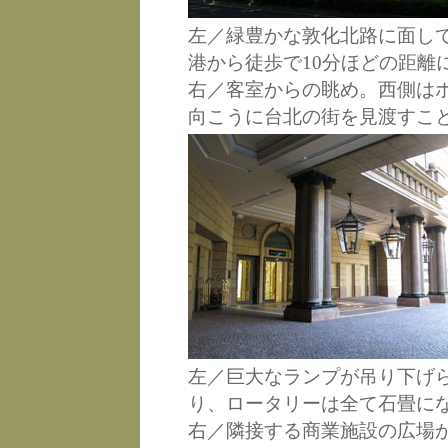
左／緑豊かな敦化北路に面し
港から徒歩で10分ほどの距離
右／客室からの眺め。西側は
向こうに台北の街を見渡すこ
左／巨大なランプが吊り下げ
り、ロータリーは全て石畳に
右／隣接する商業施設の広場