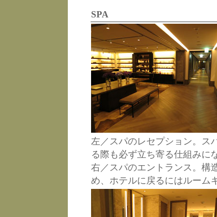
SPA
左／スパのレセプション。ス
る際も必ず立ち寄る仕組みに
右／スパのエントランス。構
め、ホテルに戻るにはルーム