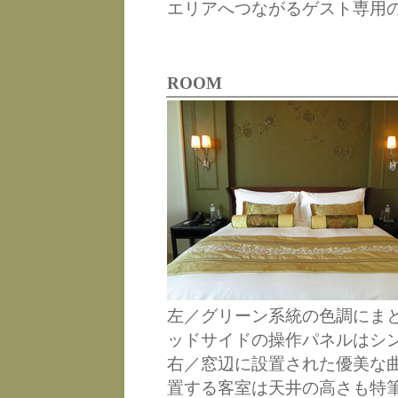
エリアへつながるゲスト専用
ROOM
左／グリーン系統の色調にま
ッドサイドの操作パネルはシ
右／窓辺に設置された優美な
置する客室は天井の高さも特