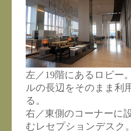
左／19階にあるロビー
ルの長辺をそのまま利
る。
右／東側のコーナーに
むレセプションデスク