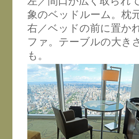
左／間口が広く取られ
象のベッドルーム。枕元
右／ベッドの前に置か
ファ。テーブルの大き
も。