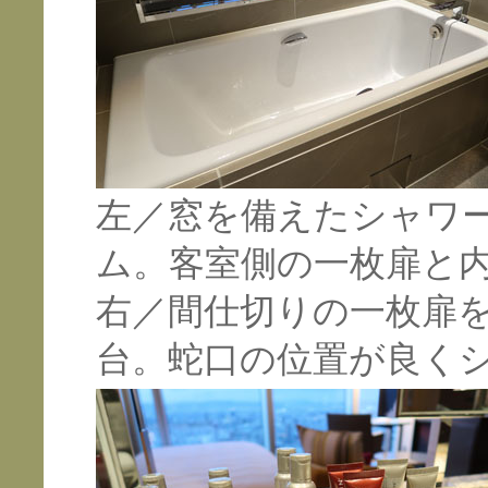
左／窓を備えたシャワ
ム。客室側の一枚扉と
右／間仕切りの一枚扉
台。蛇口の位置が良く