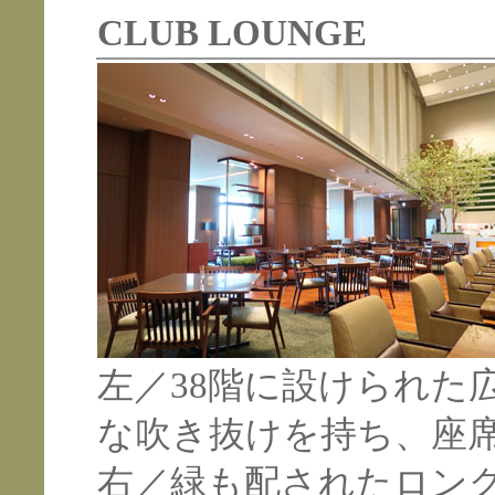
CLUB LOUNGE
左／38階に設けられた
な吹き抜けを持ち、座
右／緑も配されたロン