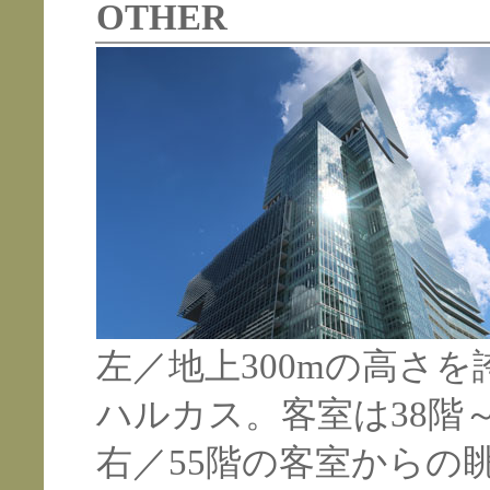
OTHER
左／地上300mの高さ
ハルカス。客室は38階～
右／55階の客室からの