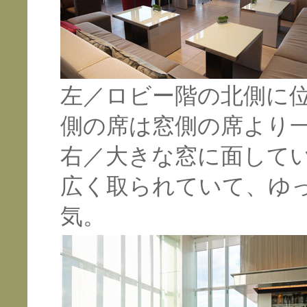
左／ロビー階の北側に
側の席は窓側の席より
右／大きな窓に面して
広く取られていて、ゆ
気。