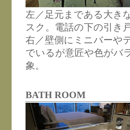
左／足元まである大き
スク。電話の下の引き
右／壁側にミニバーや
でいるが意匠や色がバ
象。
BATH ROOM