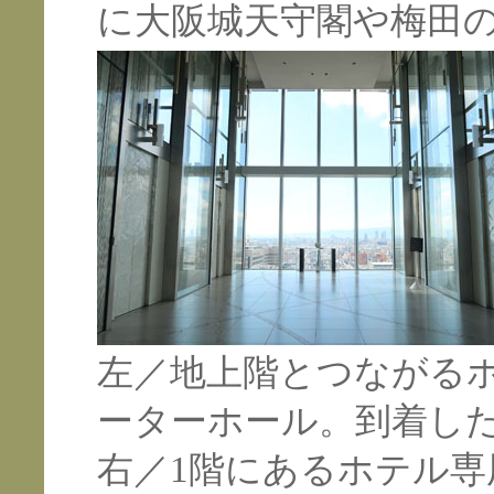
に大阪城天守閣や梅田
左／地上階とつながる
ーターホール。到着し
右／1階にあるホテル専