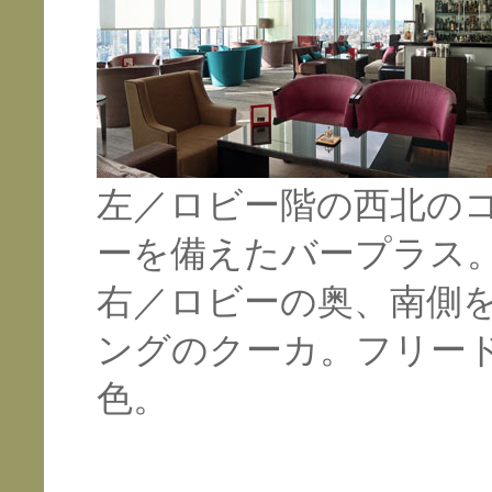
左／ロビー階の西北の
ーを備えたバープラス
右／ロビーの奥、南側
ングのクーカ。フリー
色。