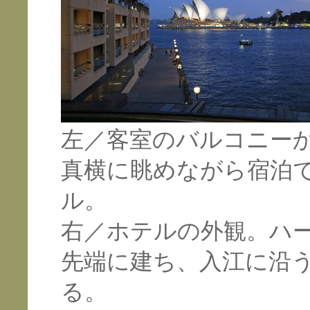
左／客室のバルコニー
真横に眺めながら宿泊
ル。
右／ホテルの外観。ハ
先端に建ち、入江に沿
る。