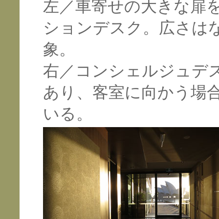
左／車寄せの大きな扉
ションデスク。広さは
象。
右／コンシェルジュデ
あり、客室に向かう場
いる。