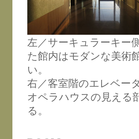
左／サーキュラーキー
た館内はモダンな美術
い。
右／客室階のエレベー
オペラハウスの見える
る。