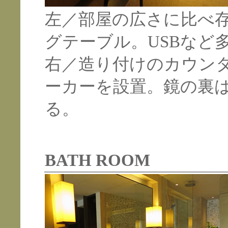
左／部屋の広さに比べ
グテーブル。USBなど
右／造り付けのカウンタ
ーカーを設置。鏡の裏
る。
BATH ROOM