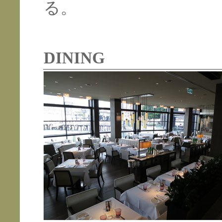
る。
DINING