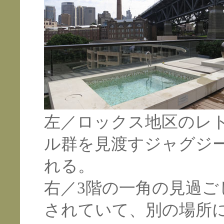
左／ロックス地区のレ
ル群を見渡すジャグジ
れる。
右／3階の一角の見過
されていて、別の場所