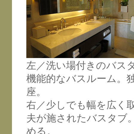
左／洗い場付きのバス
機能的なバスルーム。
座。
右／少しでも幅を広く
夫が施されたバスタブ
める。