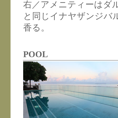
右／アメニティーはダ
と同じイナヤザンジバ
香る。
POOL