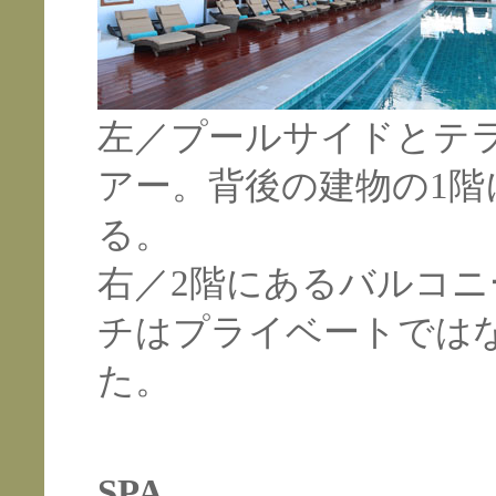
左／プールサイドとテ
アー。背後の建物の1
る。
右／2階にあるバルコ
チはプライベートでは
た。
SPA