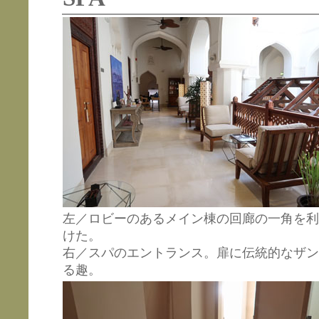
左／ロビーのあるメイン棟の回廊の一角を利
けた。
右／スパのエントランス。扉に伝統的なザン
る趣。