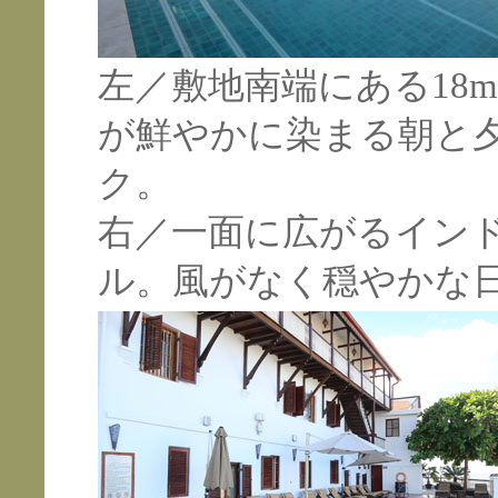
左／敷地南端にある18
が鮮やかに染まる朝と
ク。
右／一面に広がるイン
ル。風がなく穏やかな