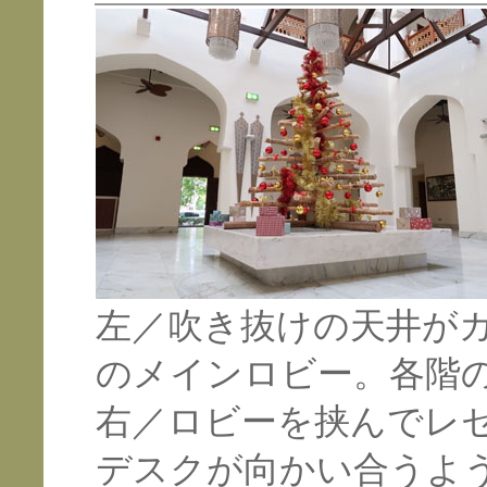
左／吹き抜けの天井が
のメインロビー。各階
右／ロビーを挟んでレ
デスクが向かい合うよ