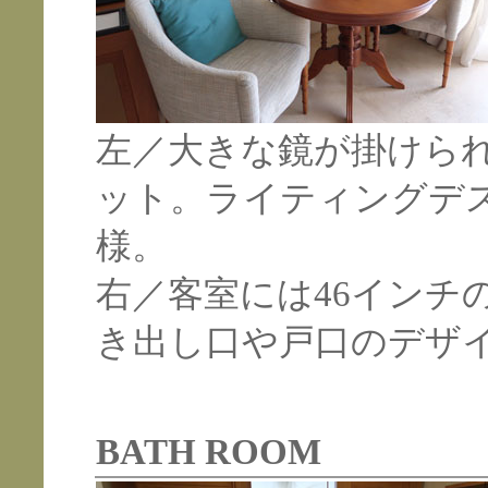
左／大きな鏡が掛けら
ット。ライティングデ
様。
右／客室には46インチ
き出し口や戸口のデザ
BATH ROOM