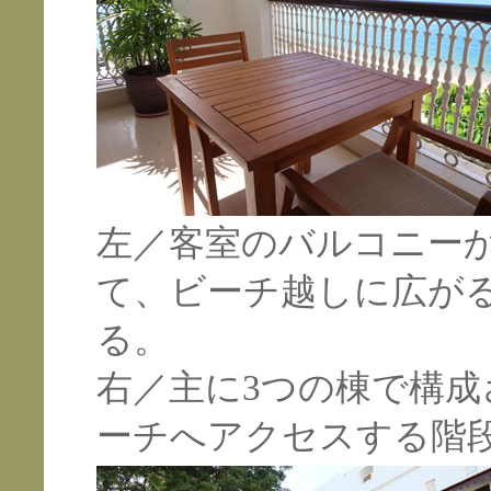
左／客室のバルコニー
て、ビーチ越しに広が
る。
右／主に3つの棟で構
ーチへアクセスする階