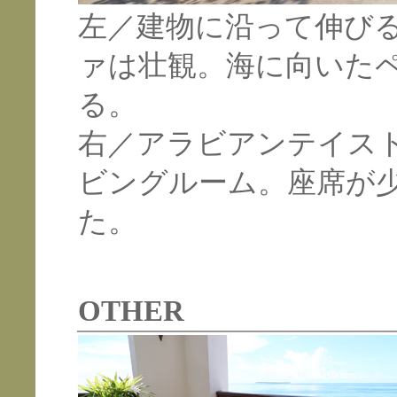
左／建物に沿って伸び
ァは壮観。海に向いた
る。
右／アラビアンテイス
ビングルーム。座席が
た。
OTHER