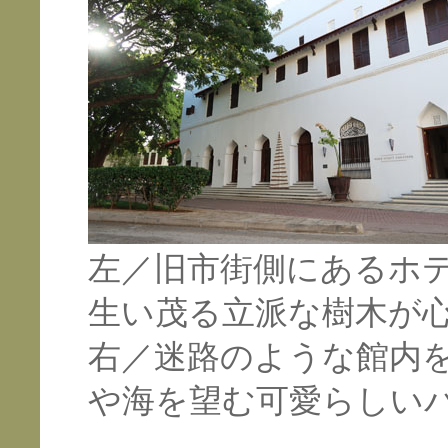
左／旧市街側にあるホ
生い茂る立派な樹木が
右／迷路のような館内
や海を望む可愛らしい