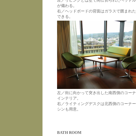
左／リビングとは壁で間仕切られたベッドル
が備わる。
右／ヘッドボードの背面はガラスで囲まれた
できる。
左／街に向かって突き出した南西側のコーナ
インテリア。
右／ライティングデスクは北西側のコーナー
シンも用意。
BATH ROOM